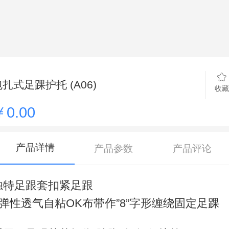
扎式足踝护托 (A06)
收藏
￥0.00
产品详情
产品参数
产品评论
独特足跟套扣紧足跟
- 弹性透气自粘OK布带作”8”字形缠绕固定足踝