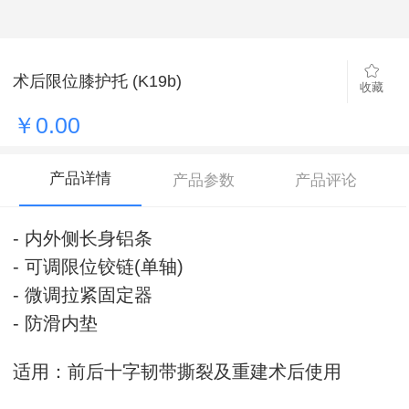
术后限位膝护托 (K19b)
收藏
￥0.00
产品详情
产品参数
产品评论
- 内外侧长身铝条
- 可调限位铰链(单轴)
- 微调拉紧固定器
- 防滑内垫
适用：前后十字韧带撕裂及重建术后使用