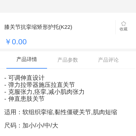
膝关节抗挛缩矫形护托(K22)
收藏
￥0.00
产品详情
产品参数
产品评论
- 可调伸直设计
- 弹力拉带器施压拉直关节
- 克服张力,痉挛,减小肌肉张力
- 伸直患肢关节
适用：软组织挛缩,黏性僵硬关节,肌肉短缩
尺码：加小/小/中/大