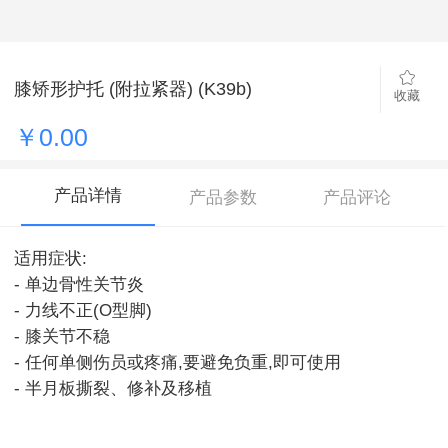
膝矫形护托 (附拉紧器) (K39b)
收藏
￥0.00
产品详情
产品参数
产品评论
适用症状:
- 单边骨性关节炎
- 力线不正(O型脚)
- 膝关节不稳
- 任何单侧伤员或疼痛,要避免负重,即可使用
- 半月板撕裂、修补及移植