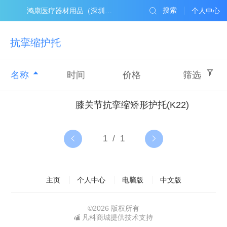
搜索
鸿康医疗器材用品（深圳）有限公司
个人中心
抗挛缩护托
名称
时间
价格
筛选
膝关节抗挛缩矫形护托(K22)
主页
个人中心
电脑版
中文版
©
2026 版权所有
凡科商城提供技术支持