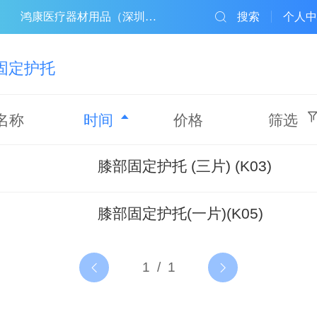
鸿康医疗器材用品（深圳）有限公司
搜索
个人中
固定护托
名称
时间
价格
筛选
膝部固定护托 (三片) (K03)
膝部固定护托(一片)(K05)