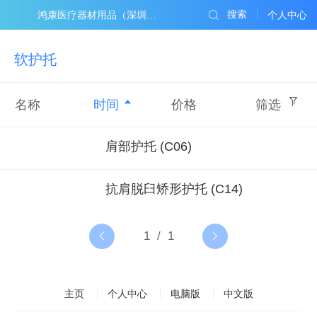
搜索
鸿康医疗器材用品（深圳）有限公司
个人中心
软护托
名称
时间
价格
筛选
肩部护托 (C06)
抗肩脱臼矫形护托 (C14)
主页
个人中心
电脑版
中文版