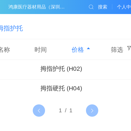
鸿康医疗器材用品（深圳）有限公司
搜索
个人中
拇指护托
名称
时间
价格
筛选
拇指护托 (H02)
拇指硬托 (H04)