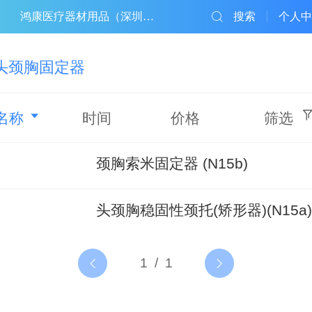
鸿康医疗器材用品（深圳）有限公司
搜索
个人中
头颈胸固定器
名称
时间
价格
筛选
颈胸索米固定器 (N15b)
头颈胸稳固性颈托(矫形器)(N15a)